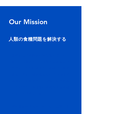
Our Mission
人類の食糧問題を解決する
食料確保が喫緊の社会課題となってい
る今、人類のタンパク質確保の有用な
手段として注目されているのが「養殖
漁業」です。養殖漁業は少ない面積で
効率よく飼料をタンパク質に変換する
ことができ、食糧生産の環境負荷を減
らすことができます。
養殖漁業の拡充のためには、魚粉・飼
料価格の高騰、感染症による大量死、