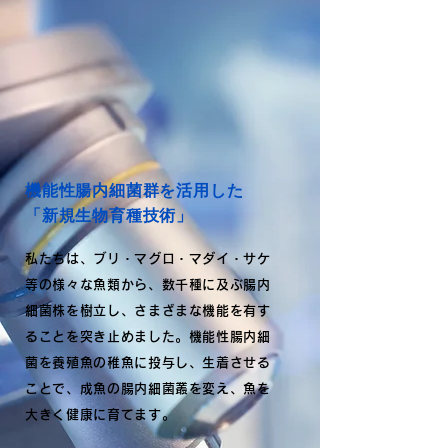
機能性腸内細菌群を活用した
「新規生物育種技術」
私たちは、ブリ・マグロ・マダイ・サケ
等の様々な魚類から、数千種に及ぶ腸内
細菌株を樹立し、さまざまな機能を有す
ることを突き止めました。機能性腸内細
菌を養殖魚の稚魚に投与し、生着させる
ことで、成魚の腸内細菌叢を変え、魚を
大きく健康に育てます。