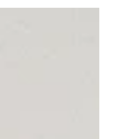
版」にホロバイオが選出され、10月6日発刊の週刊東洋
経済、および10月22日リリースの東洋経済オンライン
に掲載されました。 「すごいベンチャー100」は シー
ドからレイターまで幅広い分野にわたり、社会を変え
る可能性を秘めた新興企業を紹介しています。 オンラ
イン記事では、より詳細にホロバイオの事業をご紹介
いただきました。 ▼東洋経済 すごいベンチャー100
2025年最新版 https://toyokeizai.net/articles/-/907344?
page=3 ▼ホロバイオの紹介記事はこちら（要・有料会
員登録） https://toyokeizai.net/articles/-/908055